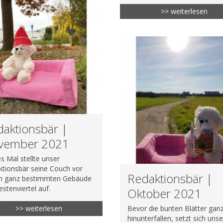
>> weiterlesen
aktionsbär |
vember 2021
s Mal stellte unser
tionsbär seine Couch vor
Redaktionsbär |
m ganz bestimmten Gebäude
stenviertel auf.
Oktober 2021
>> weiterlesen
Bevor die bunten Blätter gan
hinunterfallen, setzt sich unse