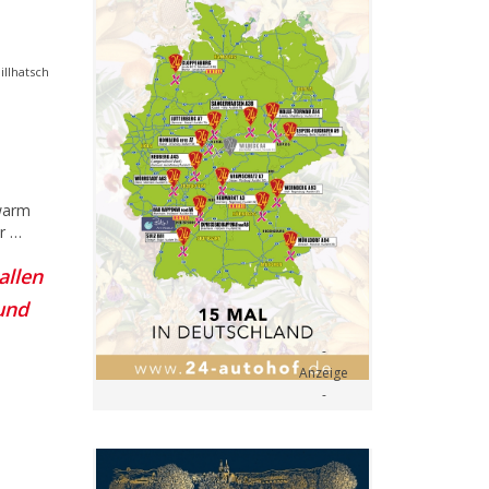
illhatsch
 warm
hr …
allen
und