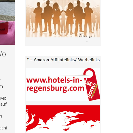
Wo
r
am
 Mit
 auf
em
acht.