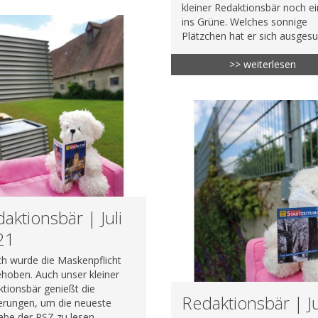
kleiner Redaktionsbär noch e
ins Grüne. Welches sonnige
Plätzchen hat er sich ausges
>> weiterlesen
aktionsbär | Juli
21
ch wurde die Maskenpflicht
hoben. Auch unser kleiner
tionsbär genießt die
Redaktionsbär | J
erungen, um die neueste
be der RSZ zu lesen.