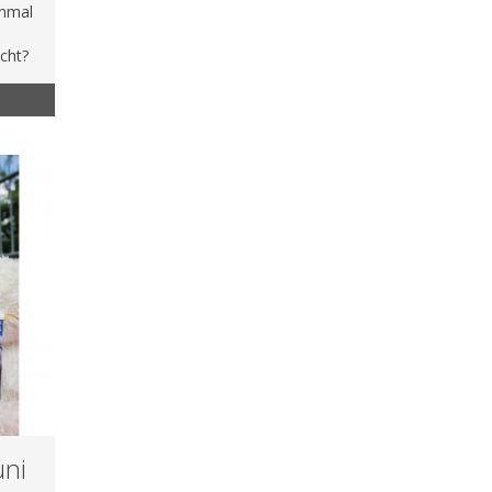
inmal
ucht?
uni