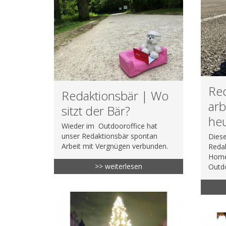
Re
Redaktionsbär | Wo
arb
sitzt der Bär?
he
Wieder im Outdooroffice hat
unser Redaktionsbär spontan
Diese
Arbeit mit Vergnügen verbunden.
Redak
Home
>> weiterlesen
Outd