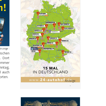
Anzeige -
ischen
. Dort
 immer
nntag,
l auch
orten.