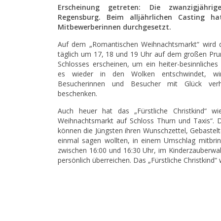
Erscheinung getreten: Die zwanzigjähr
Regensburg. Beim alljährlichen Casting ha
Mitbewerberinnen durchgesetzt.
Auf dem „Romantischen Weihnachtsmarkt“ wird das
täglich um 17, 18 und 19 Uhr auf dem großen Pru
Schlosses erscheinen, um ein heiter-besinnliches
es wieder in den Wolken entschwindet, wir
Besucherinnen und Besucher mit Glück verh
beschenken.
Auch heuer hat das „Fürstliche Christkind“ w
Weihnachtsmarkt auf Schloss Thurn und Taxis“. D
können die Jüngsten ihren Wunschzettel, Gebastel
einmal sagen wollten, in einem Umschlag mitbr
zwischen 16:00 und 16:30 Uhr, im Kinderzauberwald
persönlich überreichen. Das „Fürstliche Christkind“ 