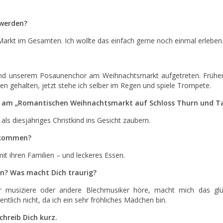
 werden?
m Markt im Gesamten. Ich wollte das einfach gerne noch einmal erleben
n und unserem Posaunenchor am Weihnachtsmarkt aufgetreten. Frühe
en gehalten, jetzt stehe ich selber im Regen und spiele Trompete.
it am „Romantischen Weihnachtsmarkt auf Schloss Thurn und Ta
als diesjähriges Christkind ins Gesicht zaubern.
 kommen?
it ihren Familien – und leckeres Essen.
n? Was macht Dich traurig?
musiziere oder andere Blechmusiker höre, macht mich das glüc
entlich nicht, da ich ein sehr fröhliches Mädchen bin.
chreib Dich kurz.