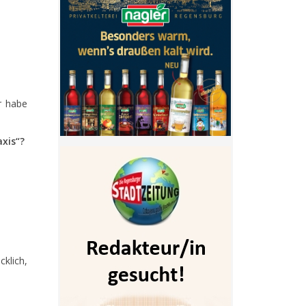
.
r habe
xis“?
klich,