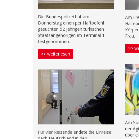
Die Bundespolizei hat am
Am Fr
Donnerstag einen per Haftbefehl
Haltep
gesuchten 52 jährigen türkischen
Körper
Staatsangehörigen im Terminal 1
Frau.
festgenommen.
>> we
>> weiterlesen
Am Son
der Ag
Für vier Reisende endete die Einreise
über e
nach Deutschland in den