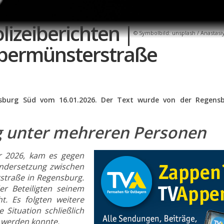
lizeiberichten |
Symbolbild: unsplash / Anastas
 Obermünsterstraße
ensburg Süd vom 16.01.2026. Der Text wurde von der Regens
 unter mehreren Personen
r 2026, kam es gegen
andersetzung zwischen
traße in Regensburg.
er Beteiligten seinem
t. Es folgten weitere
e Situation schließlich
t werden konnte.