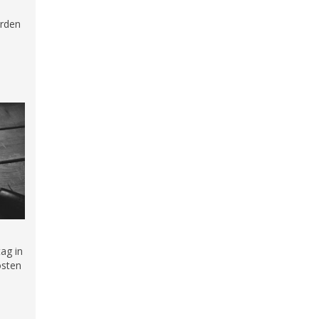
urden
.
ag in
östen