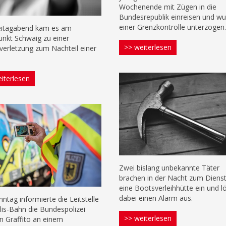
Wochenende mit Zügen in die
Bundesrepublik einreisen und w
einer Grenzkontrolle unterzogen
eitagabend kam es am
unkt Schwaig zu einer
>> weiterlesen
verletzung zum Nachteil einer
iterlesen
Zwei bislang unbekannte Täter
brachen in der Nacht zum Dienst
eine Bootsverleihhütte ein und l
dabei einen Alarm aus.
ntag informierte die Leitstelle
ilis-Bahn die Bundespolizei
>> weiterlesen
in Graffito an einem