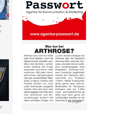
am
e
7-