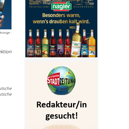
Anzeige -
ktion
utsche
utsche