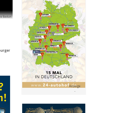
iya Badun
burger