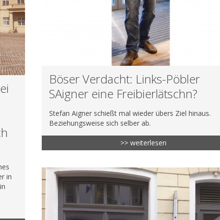
Böser Verdacht: Links-Pöbler
ei
SAigner eine Freibierlätschn?
Stefan Aigner schießt mal wieder übers Ziel hinaus.
Beziehungsweise sich selber ab.
ch
>> weiterlesen
nes
r in
in