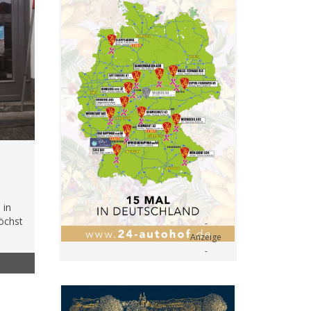
 in
höchst