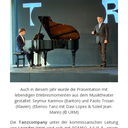
Auch in diesem Jahr wurde die Präsentation mit
lebendigen Erlebnismomenten aus dem Musiktheater
gestaltet: Seymur Karimov (Bariton) und Paolo Troian
(Klavier). (Ebenso Tanz mit Davi Lopes & Soleil Jean-
Marin) (© URM)
Die
Tanzcompany
unter der kommissarischen Leitung
von
Leander Veizi
wird sich mit ROMEO, JULIA &, einem