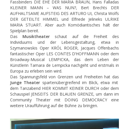
Fassbinders DIE EHE DER MARIA BRAUN, Hans Falladas
KLEINER MANN – WAS NUN?, Bert Brechts DER
AUFHALTSAME AUFSTEIG DES ARTURO UI, Christa Wolfs
DER GETEILTE HIMMEL und Elfriede Jelineks ULRIKE
MARIA STUART. Aber auch Komödiantisches hält der
Spielplan bereit.
Das
Musiktheater
schaut auf die Freiheit des
Individuums und der Lebensgestaltung, etwa in
Szymanowskis Oper KRÓL ROGER, Jacques Offenbachs
fantastischer Oper LES CONTES D’HOFFMANN oder dem
Broadway-Musical LEMPICKA, das dem Leben der
Künstlerin Tamara de Lempicka nachgeht und erstmals in
Europa zu erleben sein wird.
Das Spannungsfeld von Grenzen und Freiheiten hat das
Junge Theater
spartenübergreifend im Blick, etwa mit
dem Tanzabend HIER KOMMT KEINER DURCH oder dem
Schauspiel JENSEITS DER BLAUEN GRENZE, um dann im
Community Theater mit DOING DEMOCRACY eine
weitere Uraufführung auf die Bühne zu bringen.