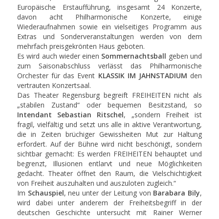
Europäische Erstaufführung, insgesamt 24 Konzerte,
davon acht Philharmonische Konzerte, einige
Wiederaufnahmen sowie ein vielseitiges Programm aus
Extras und Sonderveranstaltungen werden von dem
mehrfach preisgekrönten Haus geboten.
Es wird auch wieder einen
Sommernachtsball
geben und
zum Saisonabschluss verlässt das Philharmonische
Orchester für das Event
KLASSIK IM JAHNSTADIUM
den
vertrauten Konzertsaal.
Das Theater Regensburg begreift FREIHEITEN nicht als
„stabilen Zustand“ oder bequemen Besitzstand, so
Intendant Sebastian Ritschel
, „sondern Freiheit ist
fragil, vielfältig und setzt uns alle in aktive Verantwortung,
die in Zeiten brüchiger Gewissheiten Mut zur Haltung
erfordert. Auf der Bühne wird nicht beschönigt, sondern
sichtbar gemacht: Es werden FREIHEITEN behauptet und
begrenzt, Illusionen entlarvt und neue Möglichkeiten
gedacht. Theater öffnet den Raum, die Vielschichtigkeit
von Freiheit auszuhalten und auszuloten zugleich.“
Im
Schauspiel
, neu unter der Leitung von
Barabara Bily
,
wird dabei unter anderem der Freiheitsbegriff in der
deutschen Geschichte untersucht mit Rainer Werner