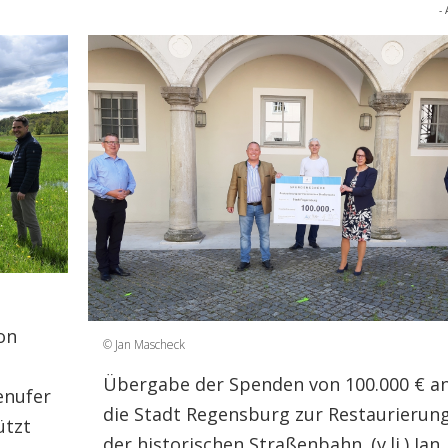
- 
on
© Jan Mascheck
Übergabe der Spenden von 100.000 € a
enufer
die Stadt Regensburg zur Restaurierun
ützt
der historischen Straßenbahn. (v.li.) Jan