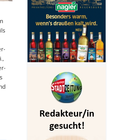
on
ils
er-
.,
er-
us
und