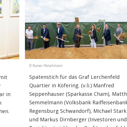
© Rainer Fleischmann
Spatenstich für das Graf Lerchenfeld
 mit
Quartier in Köfering. (v.li.) Manfred
r
Seppenhauser (Sparkasse Cham), Matth
ar in
Semmelmann (Volksbank Raiffeisenban
n
Regensburg Schwandorf), Michael Stark
hen.
und Markus Dirnberger (Investoren und