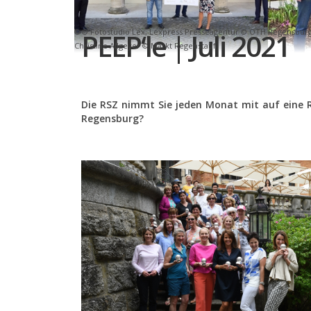
© Fotostudio Lex, Lexpress Presseagentur © OTH Regensburg 
PEEP‘le | Juli 2021
Christine Allgeyer © Markt Regenstauf
Die RSZ nimmt Sie jeden Monat mit auf eine R
Regensburg?