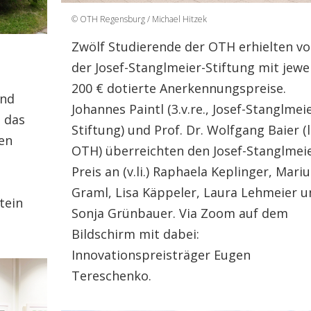
© OTH Regensburg / Michael Hitzek
Zwölf Studierende der OTH erhielten v
der Josef-Stanglmeier-Stiftung mit jewe
200 € dotierte Anerkennungspreise.
und
Johannes Paintl (3.v.re., Josef-Stanglmei
 das
Stiftung) und Prof. Dr. Wolfgang Baier (li
ten
OTH) überreichten den Josef-Stanglmei
Preis an (v.li.) Raphaela Keplinger, Mari
Graml, Lisa Käppeler, Laura Lehmeier 
tein
Sonja Grünbauer. Via Zoom auf dem
Bildschirm mit dabei:
Innovationspreisträger Eugen
Tereschenko.