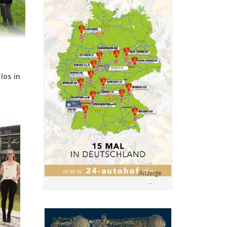
Bühler ©
los in