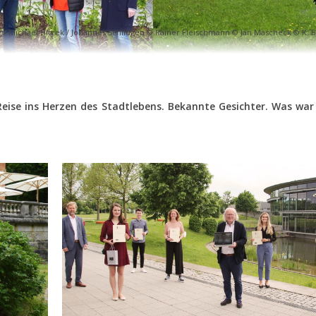
/ Michael Hitzek / Johannes Schildgen © Rainer Fleischmann © Jan Mascheck © K. 
eise ins Herzen des Stadtlebens. Bekannte Gesichter. Was war 