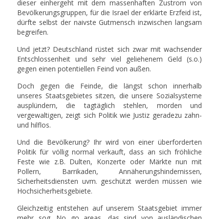
dieser einhergeht mit dem massenhaften Zustrom von
Bevölkerungsgruppen, für die Israel der erklärte Erzfeid ist,
dürfte selbst der naivste Gutmensch inzwischen langsam
begreifen.
Und jetzt? Deutschland rüstet sich zwar mit wachsender
Entschlossenheit und sehr viel geliehenem Geld (s.o.)
gegen einen potentiellen Feind von außen.
Doch gegen die Feinde, die längst schon innerhalb
unseres Staatsgebietes sitzen, die unsere Sozialsysteme
ausplündern, die tagtäglich stehlen, morden und
vergewaltigen, zeigt sich Politik wie Justiz geradezu zahn-
und hilflos.
Und die Bevölkerung? Ihr wird von einer überforderten
Politik für völlig normal verkauft, dass an sich fröhliche
Feste wie z.B. Dulten, Konzerte oder Märkte nun mit
Pollern, Barrikaden, Annäherungshindernissen,
Sicherheitsdiensten uvm. geschützt werden müssen wie
Hochsicherheitsgebiete.
Gleichzeitig entstehen auf unserem Staatsgebiet immer
mehr sog. No go areas, das sind von ausländischen