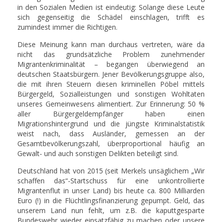
in den Sozialen Medien ist eindeutig: Solange diese Leute
sich gegenseitig die Schädel einschlagen, trifft es
zumindest immer die Richtigen.
Diese Meinung kann man durchaus vertreten, wäre da
nicht das grundsätzliche Problem zunehmender
Migrantenkriminalität – begangen überwiegend an
deutschen Staatsbürgern. Jener Bevölkerungsgruppe also,
die mit ihren Steuern diesen kriminellen Pöbel mittels
Bürgergeld, Sozialleistungen und sonstigen Wohltaten
unseres Gemeinwesens alimentiert. Zur Erinnerung: 50 %
aller Bürgergeldempfänger haben einen
Migrationshintergrund und die jüngste Kriminalstatistik
weist nach, dass Ausländer, gemessen an der
Gesamtbevölkerungszahl, überproportional häufig an
Gewalt- und auch sonstigen Delikten beteiligt sind.
Deutschland hat von 2015 (seit Merkels unsäglichem „Wir
schaffen das“-Startschuss für eine unkontrollierte
Migrantenflut in unser Land) bis heute ca. 800 Milliarden
Euro (!) in die Flüchtlingsfinanzierung gepumpt. Geld, das
unserem Land nun fehlt, um z.B. die kaputtgesparte
Bundeswehr wieder einsatzfähig zu machen oder unsere