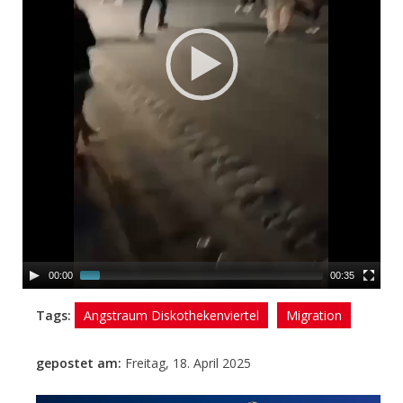
00:00
00:35
Tags:
Angstraum Diskothekenviertel
Migration
gepostet am:
Freitag, 18. April 2025