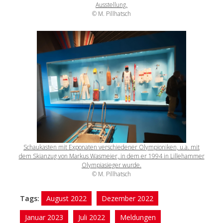
Ausstellung.
© M. Pillhatsch
Schaukasten mit Exponaten verschiedener Olympioniken, u.a. mit
dem Skianzug von Markus Wasmeier, in dem er 1994 in Lillehammer
Olympiasieger wurde.
© M. Pillhatsch
Tags:
August 2022
Dezember 2022
Januar 2023
Juli 2022
Meldungen