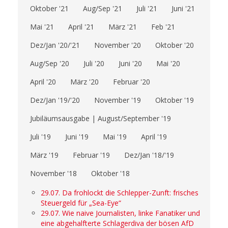
Oktober '21
Aug/Sep '21
Juli '21
Juni '21
Mai '21
April '21
März '21
Feb '21
Dez/Jan '20/'21
November '20
Oktober '20
Aug/Sep '20
Juli '20
Juni '20
Mai '20
April '20
März '20
Februar '20
Dez/Jan '19/'20
November '19
Oktober '19
Jubiläumsausgabe | August/September '19
Juli '19
Juni '19
Mai '19
April '19
März '19
Februar '19
Dez/Jan '18/'19
November '18
Oktober '18
29.07. Da frohlockt die Schlepper-Zunft: frisches
Steuergeld für „Sea-Eye“
29.07. Wie naive Journalisten, linke Fanatiker und
eine abgehalfterte Schlagerdiva der bösen AfD