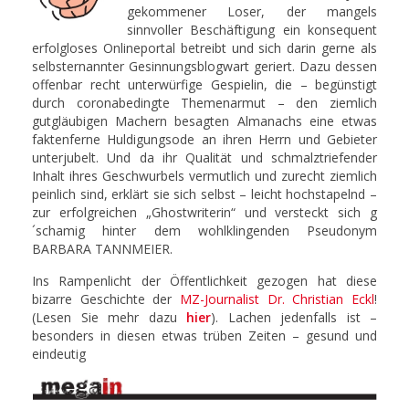
gekommener Loser, der mangels
sinnvoller Beschäftigung ein konsequent
erfolgloses Onlineportal betreibt und sich darin gerne als
selbsternannter Gesinnungsblogwart geriert. Dazu dessen
offenbar recht unterwürfige Gespielin, die – begünstigt
durch coronabedingte Themenarmut – den ziemlich
gutgläubigen Machern besagten Almanachs eine etwas
faktenferne Huldigungsode an ihren Herrn und Gebieter
unterjubelt. Und da ihr Qualität und schmalztriefender
Inhalt ihres Geschwurbels vermutlich und zurecht ziemlich
peinlich sind, erklärt sie sich selbst – leicht hochstapelnd –
zur erfolgreichen „Ghostwriterin“ und versteckt sich g
´schamig hinter dem wohlklingenden Pseudonym
BARBARA TANNMEIER.
Ins Rampenlicht der Öffentlichkeit gezogen hat diese
bizarre Geschichte der
MZ-Journalist Dr. Christian Eckl
!
(Lesen Sie mehr dazu
hier
). Lachen jedenfalls ist –
besonders in diesen etwas trüben Zeiten – gesund und
eindeutig