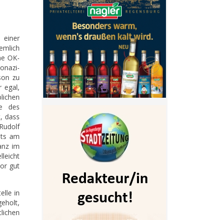
 einer
emlich
he OK-
onazi-
son zu
 egal,
lichen
ke des
, dass
Rudolf
hts am
anz im
leicht
or gut
lle in
eholt,
lichen