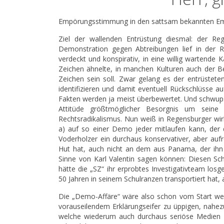
Empörungsstimmung in den sattsam bekannten E
Ziel der wallenden Entrüstung diesmal: der Re
Demonstration gegen Abtreibungen lief in der Re
verdeckt und konspirativ, in eine willig wartend
Zeichen ähnelte, in manchen Kulturen auch der Be
Zeichen sein soll. Zwar gelang es der entrüstet
identifizieren und damit eventuell Rückschlüsse 
Fakten werden ja meist überbewertet. Und schwup
Attitüde größtmöglicher Besorgnis um seine 
Rechtsradikalismus. Nun weiß in Regensburger wirk
a) auf so einer Demo jeder mitlaufen kann, der d
Voderholzer ein durchaus konservativer, aber auf
Hut hat, auch nicht an dem aus Panama, der ihn
Sinne von Karl Valentin sagen können: Diesen Sch
hätte die „SZ“ ihr erprobtes Investigativteam los
50 Jahren in seinem Schulranzen transportiert hat,
Die „Demo-Affäre“ wäre also schon vom Start weg m
vorauseilendem Erklärungseifer zu üppigen, nahez
welche wiederum auch durchaus seriöse Medien zu