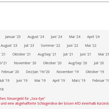
Januar '25
August '24
Juni '24
Mai '24
April '24
August '23
Juli '23
Sommer '22
Juni '22
Mai '22
'21
Oktober '21
Aug/Sep '21
Juli '21
Juni '21
Mai '2
0/'21
November '20
Oktober '20
Aug/Sep '20
Juli '20
Februar '20
Dez/Jan '19/'20
November '19
Oktober '19
Juli '19
Juni '19
Mai '19
April '19
März '19
Februar '1
'18
sches Steuergeld für „Sea-Eye“
er und eine abgehalfterte Schlagerdiva der bösen AfD innerhalb kürzest