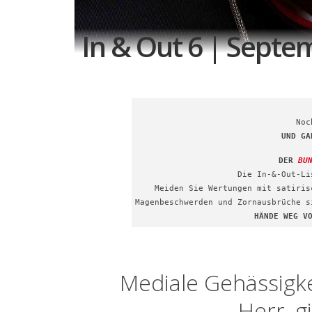
In & Out 6 | Septe
Noc
UND G
DER
BU
Die In-&-Out-Li
Meiden Sie Wertungen mit satiris
Magenbeschwerden und Zornausbrüche s
HÄNDE WEG V
Mediale Gehässigke
Herr, g