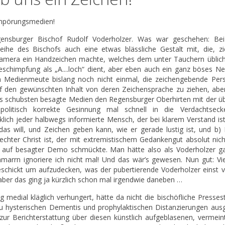
mpörungsmedien!
gensburger Bischof Rudolf Voderholzer. Was war geschehen: Bei
ihe des Bischofs auch eine etwas blässliche Gestalt mit, die, zi
e Kamera ein Handzeichen machte, welches dem unter Tauchern üblic
schimpfung als „A....loch“ dient, aber eben auch ein ganz böses Ne
en Medienmeute bislang noch nicht einmal, die zeichengebende Per
auf den gewünschten Inhalt von deren Zeichensprache zu ziehen, aber
s schubsten besagte Medien den Regensburger Oberhirten mit der üb
politisch korrekte Gesinnung mal schnell in die Verdachtsec
lich jeder halbwegs informierte Mensch, der bei klarem Verstand ist
as will, und Zeichen geben kann, wie er gerade lustig ist, und b) 
rechter Christ ist, der mit extremistischem Gedankengut absolut nic
 auf besagter Demo schmückte. Man hätte also als Voderholzer g
marrn ignoriere ich nicht mal! Und das wär’s gewesen. Nun gut: Viel
geschickt um aufzudecken, was der pubertierende Voderholzer einst v
 aber das ging ja kürzlich schon mal irgendwie daneben …
edial kläglich verhungert, hätte da nicht die bischöfliche Presseste
u hysterischen Dementis und prophylaktischen Distanzierungen ausg
r Berichterstattung über diesen künstlich aufgeblasenen, vermeint