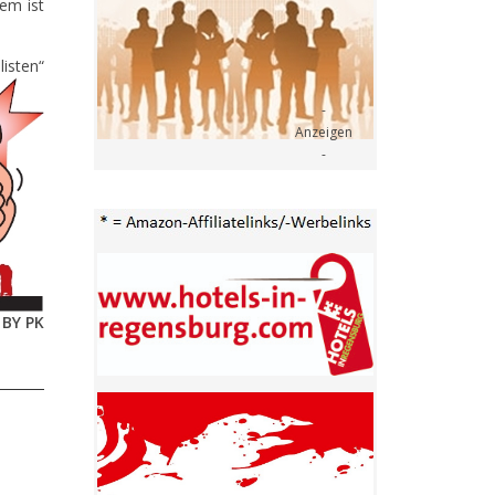
em ist
isten“
BY PK