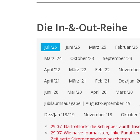
Die In-&-Out-Reihe
Juli '25
Juni '25
März '25
Februar '25
März '24
Oktober '23
September '23
April '22
März '22
Feb '22
November 
April '21
März '21
Feb '21
Dez/Jan '2
Juni '20
Mai '20
April '20
März '20
Jubiläumsausgabe | August/September '19
Dez/Jan '18/'19
November '18
Oktober 
29.07. Da frohlockt die Schlepper-Zunft: fri
29.07. Wie naive Journalisten, linke Fanatik
Zeit satte Stimmengewinne bescherten