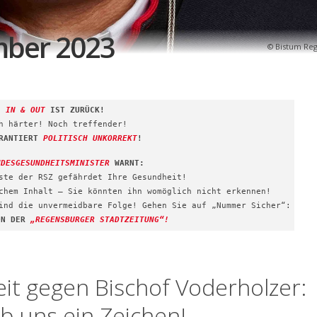
mber 2023
Bistum Re
IN & OUT
IST ZURÜCK!
h härter! Noch treffender!
ARANTIERT
POLITISCH UNKORREKT
!
NDESGESUNDHEITSMINISTER
WARNT:
ste der RSZ gefährdet Ihre Gesundheit!
chem Inhalt – Sie könnten ihn womöglich nicht erkennen!
ind die unvermeidbare Folge! Gehen Sie auf „Nummer Sicher“:
ON DER
„REGENSBURGER STADTZEITUNG“!
it gegen Bischof Voderholzer:
ib uns ein Zeichen!