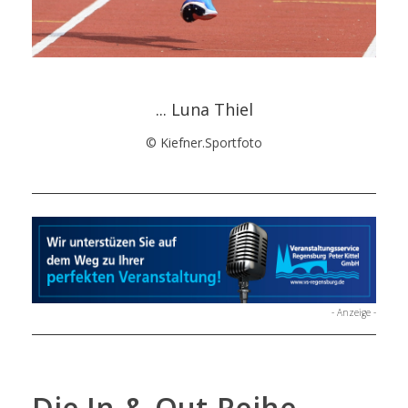
... Luna Thiel
© Kiefner.Sportfoto
- Anzeige -
Die In-&-Out-Reihe