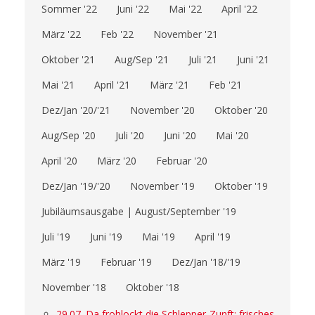
Sommer '22
Juni '22
Mai '22
April '22
März '22
Feb '22
November '21
Oktober '21
Aug/Sep '21
Juli '21
Juni '21
Mai '21
April '21
März '21
Feb '21
Dez/Jan '20/'21
November '20
Oktober '20
Aug/Sep '20
Juli '20
Juni '20
Mai '20
April '20
März '20
Februar '20
Dez/Jan '19/'20
November '19
Oktober '19
Jubiläumsausgabe | August/September '19
Juli '19
Juni '19
Mai '19
April '19
März '19
Februar '19
Dez/Jan '18/'19
November '18
Oktober '18
29.07. Da frohlockt die Schlepper-Zunft: frisches