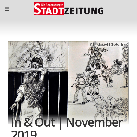
Erich Gohl (Foto: lnw)
In & Out | November
2019