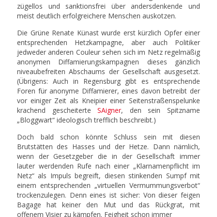
zügellos und sanktionsfrei über andersdenkende und
meist deutlich erfolgreichere Menschen auskotzen.
Die Grüne Renate Künast wurde erst kürzlich Opfer einer
entsprechenden Hetzkampagne, aber auch Politiker
jedweder anderen Couleur sehen sich im Netz regelmäßig
anonymen Diffamierungskampagnen dieses gänzlich
niveaubefreiten Abschaums der Gesellschaft ausgesetzt.
(Übrigens: Auch in Regensburg gibt es entsprechende
Foren für anonyme Diffamierer, eines davon betreibt der
vor einiger Zeit als Kneipier einer Seitenstraßenspelunke
krachend gescheiterte
SAigner
, den sein Spitzname
„Bloggwart“ ideologisch trefflich beschreibt.)
Doch bald schon könnte Schluss sein mit diesen
Brutstätten des Hasses und der Hetze. Dann nämlich,
wenn der Gesetzgeber die in der Gesellschaft immer
lauter werdenden Rufe nach einer „Klarnamenpflicht im
Netz“ als Impuls begreift, diesen stinkenden Sumpf mit
einem entsprechenden „virtuellen Vermummungsverbot“
trockenzulegen. Denn eines ist sicher: Von dieser feigen
Bagage hat keiner den Mut und das Rückgrat, mit
offenem Visier zu kämpfen. Feigheit schon immer