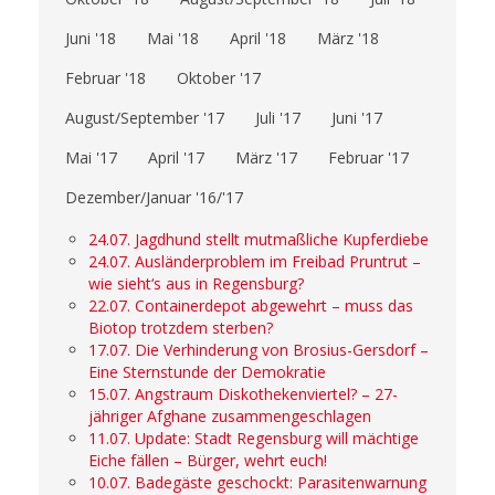
Juni '18
Mai '18
April '18
März '18
Februar '18
Oktober '17
August/September '17
Juli '17
Juni '17
Mai '17
April '17
März '17
Februar '17
Dezember/Januar '16/'17
24.07. Jagdhund stellt mutmaßliche Kupferdiebe
24.07. Ausländerproblem im Freibad Pruntrut –
wie sieht‘s aus in Regensburg?
22.07. Containerdepot abgewehrt – muss das
Biotop trotzdem sterben?
17.07. Die Verhinderung von Brosius-Gersdorf –
Eine Sternstunde der Demokratie
15.07. Angstraum Diskothekenviertel? – 27-
jähriger Afghane zusammengeschlagen
11.07. Update: Stadt Regensburg will mächtige
Eiche fällen – Bürger, wehrt euch!
10.07. Badegäste geschockt: Parasitenwarnung