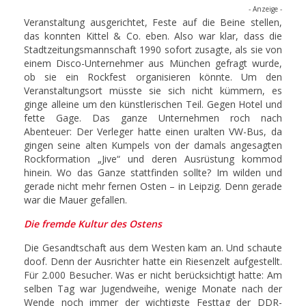
- Anzeige -
Veranstaltung ausgerichtet, Feste auf die Beine stellen,
das konnten Kittel & Co. eben. Also war klar, dass die
Stadtzeitungsmannschaft 1990 sofort zusagte, als sie von
einem Disco-Unternehmer aus München gefragt wurde,
ob sie ein Rockfest organisieren könnte. Um den
Veranstaltungsort müsste sie sich nicht kümmern, es
ginge alleine um den künstlerischen Teil. Gegen Hotel und
fette Gage. Das ganze Unternehmen roch nach
Abenteuer: Der Verleger hatte einen uralten VW-Bus, da
gingen seine alten Kumpels von der damals angesagten
Rockformation „Jive“ und deren Ausrüstung kommod
hinein. Wo das Ganze stattfinden sollte? Im wilden und
gerade nicht mehr fernen Osten – in Leipzig. Denn gerade
war die Mauer gefallen.
Die fremde Kultur des Ostens
Die Gesandtschaft aus dem Westen kam an. Und schaute
doof. Denn der Ausrichter hatte ein Riesenzelt aufgestellt.
Für 2.000 Besucher. Was er nicht berücksichtigt hatte: Am
selben Tag war Jugendweihe, wenige Monate nach der
Wende noch immer der wichtigste Festtag der DDR-