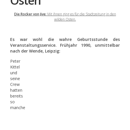
Osten
Die Rocker von Jive:
Mit ihnen ging es für die Stadtzeitung in den
wilden Osten.
Es war wohl die wahre Geburtsstunde des
Veranstaltungsservice. Frühjahr 1990, unmittelbar
nach der Wende, Leipzig:
Peter
Kittel
und
seine
Crew
hatten
bereits
so
manche