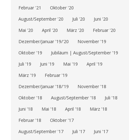
Februar '21
Oktober '20
August/September '20
Juli '20
Juni '20
Mai '20
April '20
März '20
Februar '20
Dezember/Januar '19/'20
November '19
Oktober '19
Jubiläum | August/September '19
Juli '19
Juni '19
Mai '19
April '19
März '19
Februar '19
Dezember/Januar '18/'19
November '18
Oktober '18
August/September '18
Juli '18
Juni '18
Mai '18
April '18
März '18
Februar '18
Oktober '17
August/September '17
Juli '17
Juni '17