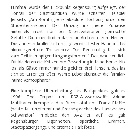
Fünfmal wurde der Blickpunkt Regensburg aufgelegt, der
Tonfall der Gastrokritiken wurde schärfer. Beispiel
Jenseits: „Am Römling eine absolute Hochburg unter den
Studentenkneipen. Der Umzug ins neue Zuhause
hinterließ nicht nur bei Szeneveteranen gemischte
Gefühle. Die einen finden das neue Ambiente zum Heulen.
Die anderen krallen sich mit gewohnt fester Hand in das
hinübergerettete Thekenholz. Das Personal gefällt sich
zum Teil in ruppigen Umgangsformen.“ Das war deutlich.
Oft kleideten die Kritiker ihre Bewertung in feine Ironie. Nix
los, als Gäste immer nur die gleichen drei Hanseln, das las
sich so: „Hier genießen wahre Lebenskünstler die familär-
intime Atmosphäre.“
Eine komplette Überarbeitung des Blickpunktes gab es
1996. Eine Truppe um RSZ-Allzweckwaffe Adrian
Mühlbauer krempelte das Buch total um. Franz Pfeffer
(heute Kulturreferent und Pressesprecher des Landkreises
Schwandorf) möbelte den A–Z-Teil auf, es gab
Regensburger Eigenheiten, sportliche Dramen,
Stadtspaziergänge und erstmals Farbfotos.