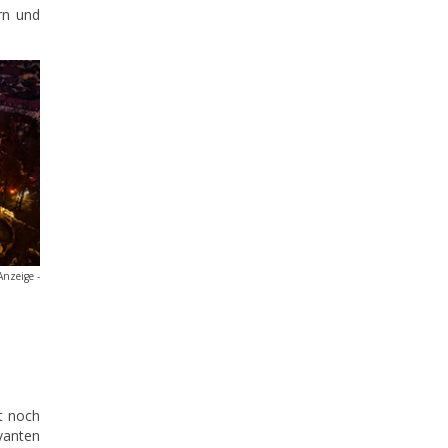
rn und
Anzeige -
t noch
vanten