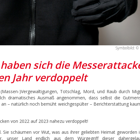
Symbolbild: ©
 haben sich die Messerattack
ten Jahr verdoppelt
n, (Massen-)Vergewaltigungen, Totschlag, Mord, und Raub durch Mig
solch dramatisches Ausmaß angenommen, dass selbst die Gutmen
n an – natürlich noch bemüht weichgespülter – Berichterstattung kau
tacken von 2022 auf 2023 nahezu verdoppelt!
l. Sie schäumen vor Wut, was aus ihrer geliebten Heimat geworden i
er, unser Land endlich aus dem Würgegriff dieser dahergela