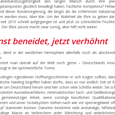
nalverbandszugehörigkeit den langen Marsch durch ihre jewe
 Spitzenposten glücklich bewältigt haben. Fachliche Kompetenz? Fehla
nd dieser Bundesregierung, die längst als die schlimmste Katastrop
n werden muss. Aber klar: Um der Wahrheit die Ehre zu geben darf
seit 2015 schnell aufgegangen ist und jetzt so schreckliche Früchte 
er Blick zurück macht zwar zornig, aber hilft nicht weiter.
nst beneidet, jetzt verhöhnt
t, dient in der westlichen Hemisphäre allenfalls noch als abschrec
r.
nimmt man überall auf der Welt noch gerne – Deutschlands mora
zugt in die sprichwörtliche Tonne.
Solingen irgendeinen Hoffnungsschimmer in sich tragen sollten, dan
che Naivling begriffen haben dürfte, dass es nun endlich Zeit ist fü
der um Deutschland herum sind hier schon viele Schritte weiter. Sie s
fizienten Aussiebeverfahren, minimalistischen Sach- und Geldleistun
, gemeinnütziger Arbeit, wenn sonstige beruflichen Qualifikation
enzen und unser Sozialsystem stehen nach wie vor sperrangelweit off
syl“ stammeln können. Darunter bestimmt viele anständige, hilfsbedü
tige Masse an Verbrechern jeder Stilrichtung und widerlichste