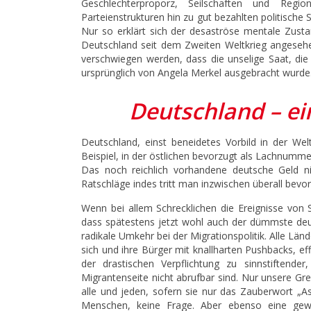
Geschlechterproporz, Seilschaften und Regio
Parteienstrukturen hin zu gut bezahlten politische
Nur so erklärt sich der desaströse mentale Zusta
Deutschland seit dem Zweiten Weltkrieg angesehe
verschwiegen werden, dass die unselige Saat, die 
ursprünglich von Angela Merkel ausgebracht wurde. D
Deutschland – ei
Deutschland, einst beneidetes Vorbild in der Wel
Beispiel, in der östlichen bevorzugt als Lachnumme
Das noch reichlich vorhandene deutsche Geld 
Ratschläge indes tritt man inzwischen überall bevor
Wenn bei allem Schrecklichen die Ereignisse von 
dass spätestens jetzt wohl auch der dümmste deuts
radikale Umkehr bei der Migrationspolitik. Alle Län
sich und ihre Bürger mit knallharten Pushbacks, ef
der drastischen Verpflichtung zu sinnstiftender
Migrantenseite nicht abrufbar sind. Nur unsere Gr
alle und jeden, sofern sie nur das Zauberwort „A
Menschen, keine Frage. Aber ebenso eine gewal