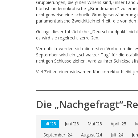
Gruppierungen, die guten Willens sind, unser Land 
höchst undemokratische „Brandmauern“ zu erhebl
richtigerweise eine schnelle Grundgesetzänderung
parlamentarische Zweidrittelmehrheit, die von den s
Gelingt dieser tatsächliche „Deutschlandpakt“ nich
es wird sie regelrecht zerreißen.
Vermutlich werden sich die ersten Vorboten diese
September wird ein „schwarzer Tag“ für die etablie
richtigen Schlüsse ziehen, wird zu ihrer Schicksals
Viel Zeit zu einer wirksamen Kurskorrektur bleibt je
Die „Nachgefragt“-R
Juli '25
Juni '25
Mai '25
April '25
M
September '24
August '24
Juli '24
Jun