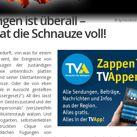
gen ist überall –
Symbolbild:
t die Schnauze voll!
bedurft, von was für einem
wird, die Ereignisse von
rsagen der zuständigen
e unterirdisch platten
nd seiner Dilettantenriege
nisse. Oder die von eben
e in Aussicht gestellten
ergesetz“): All dies lässt
n Geisteszustand und der
npersonals“ (ver)zweifeln
 Wüstenstaub wälzen. Und
oganten, selbstverliebten
trückten Clique von
- 
cklichen Fügungen von