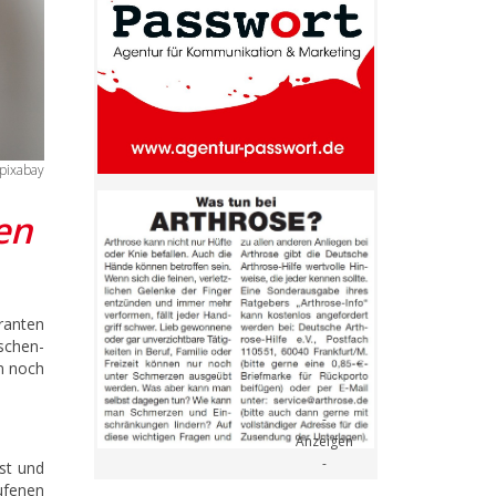
 pixabay
en
ranten
schen-
m noch
st und
ufenen