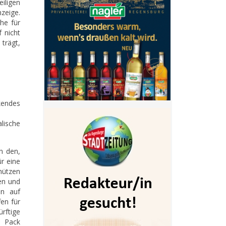
iligen
nzeige.
he für
 nicht
trägt,
kendes
lische
n den,
r eine
chützen
gen und
en auf
en für
rftige
s Pack