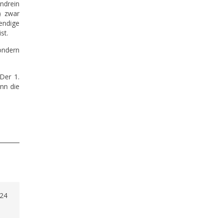
endrein
) zwar
endige
st.
sondern
Der 1.
ann die
'24