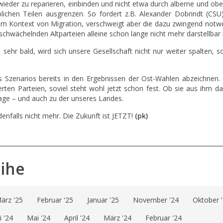
wieder zu reparieren, einbinden und nicht etwa durch alberne und ob
ichen Teilen ausgrenzen. So fordert z.B. Alexander Dobrindt (CSU
 im Kontext von Migration, verschweigt aber die dazu zwingend notw
chwächelnden Altparteien alleine schon lange nicht mehr darstellbar i
t sehr bald, wird sich unsere Gesellschaft nicht nur weiter spalten, 
s Szenarios bereits in den Ergebnissen der Ost-Wahlen abzeichnen. 
rten Parteien, soviel steht wohl jetzt schon fest. Ob sie aus ihm d
frage – und auch zu der unseres Landes.
denfalls nicht mehr. Die Zukunft ist JETZT!
(pk)
eihe
ärz '25
Februar '25
Januar '25
November '24
Oktober 
i '24
Mai '24
April '24
März '24
Februar '24