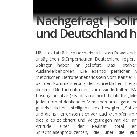
Nachgefragt | Solin
und Deutschland ha
Hätte es tatsächlich noch eines letzten Beweises 
unsäglichen Stümperhaufen Deutschland regiert 
Solingen haben ihn geliefert. Das Totalve
Ausländerbehörden. Die ebenso peinlichen wi
rhetorischen Betroffenheitsfloskeln vom Kanzler u
bei der Kommentierung der schrecklichen Ereig
diesem Dilettantenhaufen zum wiederholten Mal
Lösungsansätze (z.B. das nur noch lachhafte „Mess
jeden normal denkenden Menschen am allgemeine
grundsätzlichen Intelligenz des besagten „Spitze
und die IS-Terroristen sich vor Lachkrämpfen im
dies alles zelebriert und vorgetragen mit der arr
Attitüde einer der Realität total en
Sprechblasenproduzenten, die über die glü