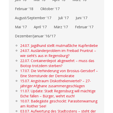
Februar '18
Oktober '17
August/September '17
Juli '17
Juni '17
Mai '17
April '17
März '17
Februar '17
Dezember/Januar '16/'17
24.07. Jagdhund stellt mutmaßliche Kupferdiebe
24.07. Ausländerproblem im Freibad Pruntrut –
wie sieht‘s aus in Regensburg?
22.07. Containerdepot abgewehrt – muss das
Biotop trotzdem sterben?
17.07. Die Verhinderung von Brosius-Gersdorf –
Eine Sternstunde der Demokratie
15.07. Angstraum Diskothekenviertel? – 27-
jähriger Afghane zusammengeschlagen
11.07. Update: Stadt Regensburg will mächtige
Eiche fällen – Bürger, wehrt euch!
10.07. Badegäste geschockt: Parasitenwarnung
am Roither See!
03.07. Aufwertung des Stadtostens – steht der