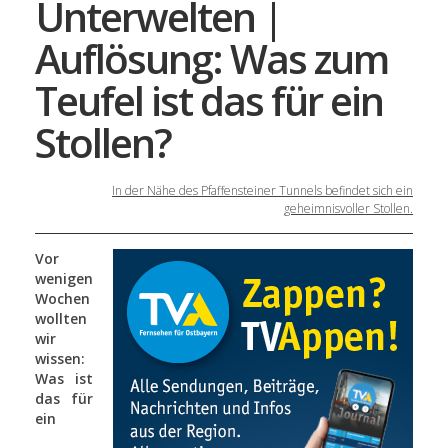
Unterwelten |
Auflösung: Was zum
Teufel ist das für ein
Stollen?
In der Nähe des Pfaffensteiner Tunnels befindet sich ein
geheimnisvoller Stollen.
Vor
wenigen
Wochen
wollten
wir
wissen:
Was ist
das für
ein