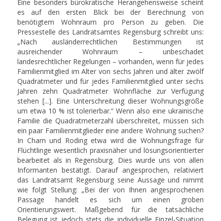
Eine besonders bürokratische Herangehensweise scheint
es auf den ersten Blick bei der Berechnung von
benötigtem Wohnraum pro Person zu geben. Die
Pressestelle des Landratsamtes Regensburg schreibt uns:
„Nach ausländerrechtlichen Bestimmungen ist
ausreichender Wohnraum – unbeschadet
landesrechtlicher Regelungen – vorhanden, wenn für jedes
Familienmitglied im Alter von sechs Jahren und älter zwölf
Quadratmeter und für jedes Familienmitglied unter sechs
Jahren zehn Quadratmeter Wohnfläche zur Verfügung
stehen [...]. Eine Unterschreitung dieser Wohnungsgröße
um etwa 10 % ist tolerierbar.“ Wenn also eine ukrainische
Familie die Quadratmeterzahl überschreitet, müssen sich
ein paar Familienmitglieder eine andere Wohnung suchen?
In Cham und Roding etwa wird die Wohnungsfrage für
Flüchtlinge wesentlich praxisnäher und lösungsorientierter
bearbeitet als in Regensburg. Dies wurde uns von allen
Informanten bestätigt. Darauf angesprochen, relativiert
das Landratsamt Regensburg seine Aussage und nimmt
wie folgt Stellung: „Bei der von Ihnen angesprochenen
Passage handelt es sich um einen groben
Orientierungswert. Maßgebend für die tatsächliche
Belegung ist jedoch stets die individuelle Einzel-Situation