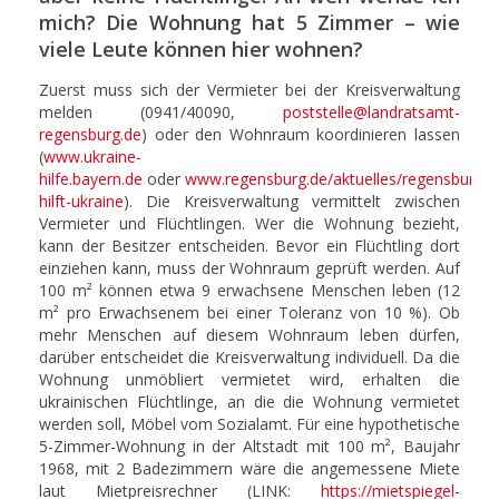
mich? Die Wohnung hat 5 Zimmer – wie
viele Leute können hier wohnen?
Zuerst muss sich der Vermieter bei der Kreisverwaltung
melden (0941/40090,
poststelle@landratsamt-
regensburg.de
) oder den Wohnraum koordinieren lassen
(
www.ukraine-
hilfe.bayern.de
oder
www.regensburg.de/aktuelles/regensburg-
hilft-ukraine
). Die Kreisverwaltung vermittelt zwischen
Vermieter und Flüchtlingen. Wer die Wohnung bezieht,
kann der Besitzer entscheiden. Bevor ein Flüchtling dort
einziehen kann, muss der Wohnraum geprüft werden. Auf
100 m² können etwa 9 erwachsene Menschen leben (12
m² pro Erwachsenem bei einer Toleranz von 10 %). Ob
mehr Menschen auf diesem Wohnraum leben dürfen,
darüber entscheidet die Kreisverwaltung individuell. Da die
Wohnung unmöbliert vermietet wird, erhalten die
ukrainischen Flüchtlinge, an die die Wohnung vermietet
werden soll, Möbel vom Sozialamt. Für eine hypothetische
5-Zimmer-Wohnung in der Altstadt mit 100 m², Baujahr
1968, mit 2 Badezimmern wäre die angemessene Miete
laut Mietpreisrechner (LINK:
https://mietspiegel-