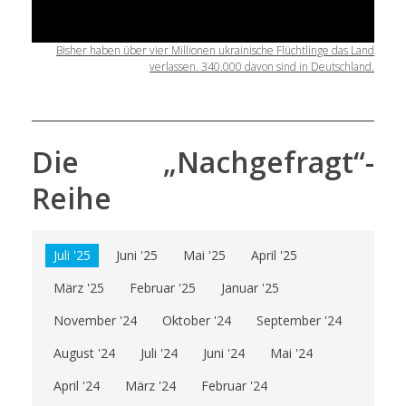
Bisher haben über vier Millionen ukrainische Flüchtlinge das Land
verlassen. 340.000 davon sind in Deutschland.
Die „Nachgefragt“-
Reihe
Juli '25
Juni '25
Mai '25
April '25
März '25
Februar '25
Januar '25
November '24
Oktober '24
September '24
August '24
Juli '24
Juni '24
Mai '24
April '24
März '24
Februar '24