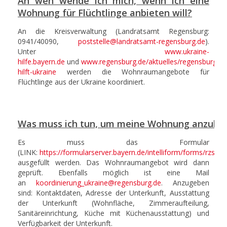
An wen wende ich mich, wenn ich eine
Wohnung für Flüchtlinge anbieten will?
An die Kreisverwaltung (Landratsamt Regensburg:
0941/40090,
poststelle@landratsamt-regensburg.de
).
Unter
www.ukraine-
hilfe.bayern.de
und
www.regensburg.de/aktuelles/regensburg-
hilft-ukraine
werden die Wohnraumangebote für
Flüchtlinge aus der Ukraine koordiniert.
Was muss ich tun, um meine Wohnung anzubie
Es muss das Formular
(LINK:
https://formularserver.bayern.de/intelliform/forms/rzsued
ausgefüllt werden. Das Wohnraumangebot wird dann
geprüft. Ebenfalls möglich ist eine Mail
an
koordinierung_ukraine@regensburg.de
. Anzugeben
sind: Kontaktdaten, Adresse der Unterkunft, Ausstattung
der Unterkunft (Wohnfläche, Zimmeraufteilung,
Sanitäreinrichtung, Küche mit Küchenausstattung) und
Verfügbarkeit der Unterkunft.