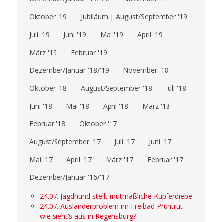
Oktober '19
Jubiläum | August/September '19
Juli '19
Juni '19
Mai '19
April '19
März '19
Februar '19
Dezember/Januar '18/'19
November '18
Oktober '18
August/September '18
Juli '18
Juni '18
Mai '18
April '18
März '18
Februar '18
Oktober '17
August/September '17
Juli '17
Juni '17
Mai '17
April '17
März '17
Februar '17
Dezember/Januar '16/'17
24.07. Jagdhund stellt mutmaßliche Kupferdiebe
24.07. Ausländerproblem im Freibad Pruntrut –
wie sieht‘s aus in Regensburg?