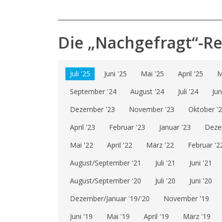
Die „Nachgefragt“-R
Juli '25
Juni '25
Mai '25
April '25
M
September '24
August '24
Juli '24
Jun
Dezember '23
November '23
Oktober '
April '23
Februar '23
Januar '23
Deze
Mai '22
April '22
März '22
Februar '2
August/September '21
Juli '21
Juni '21
August/September '20
Juli '20
Juni '20
Dezember/Januar '19/'20
November '19
Juni '19
Mai '19
April '19
März '19