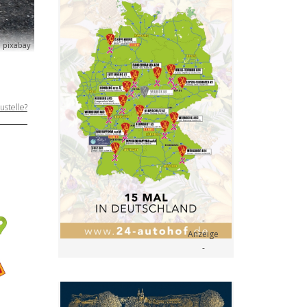
 pixabay
ustelle?