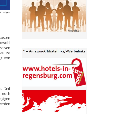
Anzeige -
skosten
sowohl
ssiven
au ist
rg von
zu fünf
4 noch
ngigen
werden