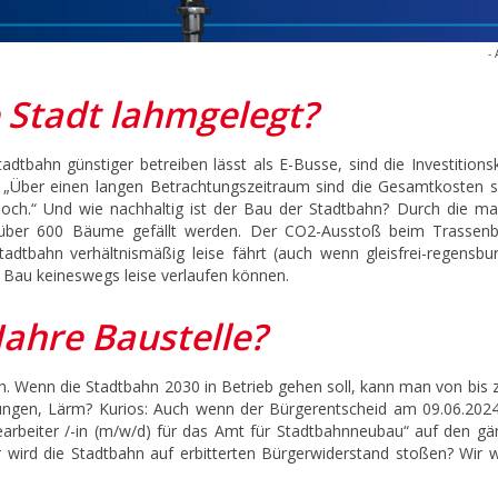
- 
 Stadt lahmgelegt?
adtbahn günstiger betreiben lässt als E-Busse, sind die Investition
t. „Über einen langen Betrachtungszeitraum sind die Gesamtkosten 
hoch.“ Und wie nachhaltig ist der Bau der Stadtbahn? Durch die ma
 über 600 Bäume gefällt werden. Der CO2-Ausstoß beim Trassenb
dtbahn verhältnismäßig leise fährt (auch wenn gleisfrei-regensbu
 Bau keineswegs leise verlaufen können.
Jahre Baustelle?
n. Wenn die Stadtbahn 2030 in Betrieb gehen soll, kann man von bis 
erungen, Lärm? Kurios: Auch wenn der Bürgerentscheid am 09.06.202
earbeiter /-in (m/w/d) für das Amt für Stadtbahnneubau“ auf den gä
r wird die Stadtbahn auf erbitterten Bürgerwiderstand stoßen? Wir 