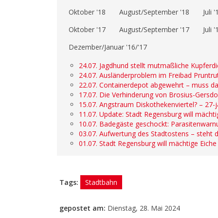
Oktober '18
August/September '18
Juli '
Oktober '17
August/September '17
Juli '
Dezember/Januar '16/'17
24.07. Jagdhund stellt mutmaßliche Kupferd
24.07. Ausländerproblem im Freibad Pruntrut
22.07. Containerdepot abgewehrt – muss da
17.07. Die Verhinderung von Brosius-Gersdo
15.07. Angstraum Diskothekenviertel? – 27
11.07. Update: Stadt Regensburg will mächtig
10.07. Badegäste geschockt: Parasitenwarn
03.07. Aufwertung des Stadtostens – steht 
01.07. Stadt Regensburg will mächtige Eiche 
Tags:
Stadtbahn
gepostet am:
Dienstag, 28. Mai 2024