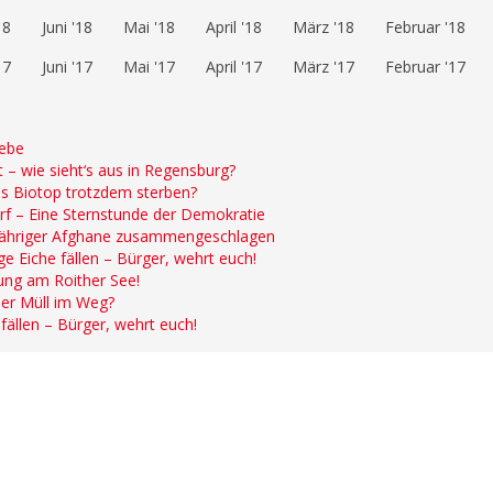
18
Juni '18
Mai '18
April '18
März '18
Februar '18
17
Juni '17
Mai '17
April '17
März '17
Februar '17
iebe
 – wie sieht‘s aus in Regensburg?
s Biotop trotzdem sterben?
rf – Eine Sternstunde der Demokratie
-jähriger Afghane zusammengeschlagen
e Eiche fällen – Bürger, wehrt euch!
ung am Roither See!
der Müll im Weg?
fällen – Bürger, wehrt euch!