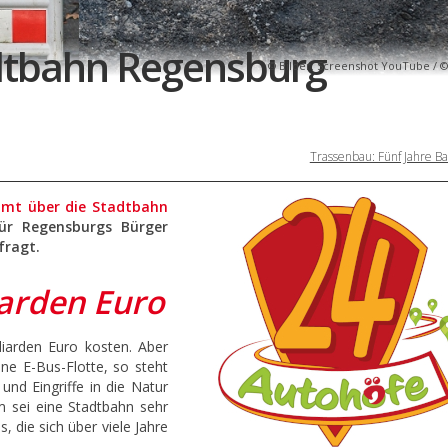
dtbahn Regensburg
Bilder: Screenshot YouTube / ©
Trassenbau: Fünf Jahre Ba
mmt über die Stadtbahn
ür Regensburgs Bürger
fragt.
iarden Euro
liarden Euro kosten. Aber
eine E-Bus-Flotte, so steht
und Eingriffe in die Natur
 sei eine Stadtbahn sehr
 die sich über viele Jahre