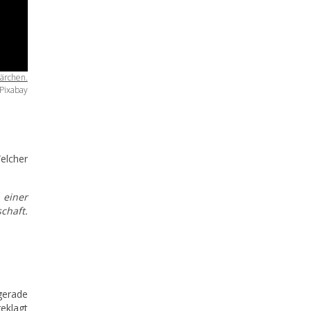
pärchen.
 Pixabay
elcher
 einer
chaft.
 gerade
eklagt