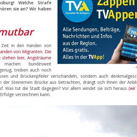
nsburg! Welche Strafe
hören sie an? Wir haben
umutbar
r Zeit in den Händen von
anden von Migranten
.
Die
 stehen leer
,
Angsträume
achen bundesweit
- 
 genug, treiben auch noch
ssen und Brückenpfeiler verschandeln, sondern auch denkmalgesc
er Steinernen Brücke aus betrachten, drängt sich ihnen der Anbli
. Was tut die Stadt dagegen? Vor allem windet sie sich heraus
(wir
 Erfolge verzeichnen kann.