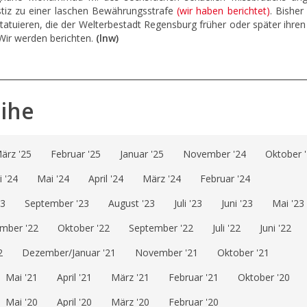
ustiz zu einer laschen Bewährungsstrafe
(wir haben berichtet)
. Bisher 
 statuieren, die der Welterbestadt Regensburg früher oder später ihre
 Wir werden berichten.
(lnw)
eihe
ärz '25
Februar '25
Januar '25
November '24
Oktober 
i '24
Mai '24
April '24
März '24
Februar '24
23
September '23
August '23
Juli '23
Juni '23
Mai '23
mber '22
Oktober '22
September '22
Juli '22
Juni '22
2
Dezember/Januar '21
November '21
Oktober '21
Mai '21
April '21
März '21
Februar '21
Oktober '20
Mai '20
April '20
März '20
Februar '20