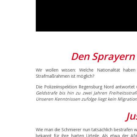
Den Sprayern 
Wir wollen wissen: Welche Nationalität haben
Strafmaßrahmen ist möglich?
Die Polizeiinspektion Regensburg Nord antwortet
Geldstrafe bis hin zu zwei Jahren Freiheitsstr
Unseren Kenntnissen zufolge liegt kein Migration
Ju
Wie man die Schmierer nun tatsächlich bestrafen wir
bekannt für ihre harten Urteile. Als etwa der