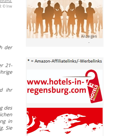
anorama.
d: © lnw
h der
er 21-
hrige
d ihr
ng des
ichen
ng in
g. Sie