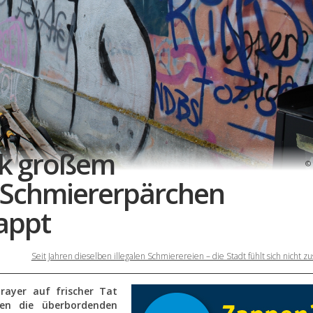
nk großem
 Schmiererpärchen
tappt
Seit Jahren dieselben illegalen Schmierereien – die Stadt fühlt sich nicht zu
rayer auf frischer Tat
en die überbordenden