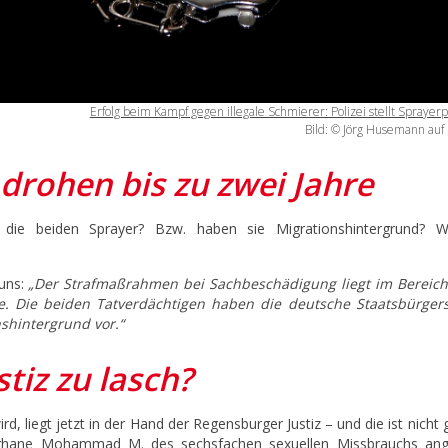
Erfolg beim Kampf gegen illegale Schmierer: Polizei stellt Sprayer
Bild: © Jörg Husemann auf
drohen bis zu zwei Jahre
 die beiden Sprayer? Bzw. haben sie Migrationshintergrund? W
 uns:
„Der Strafmaßrahmen bei Sachbeschädigung liegt im Bereich
afe. Die beiden Tatverdächtigen haben die deutsche Staatsbürgers
shintergrund vor.“
stiz zu lasch?
d, liegt jetzt in der Hand der Regensburger Justiz – und die ist nicht
 Afghane Mohammad M. des sechsfachen sexuellen Missbrauchs ang