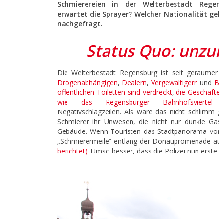
Schmierereien in der Welterbestadt Rege
erwartet die Sprayer? Welcher Nationalität ge
nachgefragt.
Status Quo: unz
Die Welterbestadt Regensburg ist seit geraume
Drogenabhängigen
,
Dealern
,
Vergewaltigern
und
B
öffentlichen Toiletten sind verdreckt
,
die Geschäfte
wie das Regensburger Bahnhofsviertel
m
Negativschlagzeilen. Als wäre das nicht schlimm
Schmierer ihr Unwesen, die nicht nur dunkle Ga
Gebäude. Wenn Touristen das Stadtpanorama von d
„Schmierermeile“ entlang der Donaupromenade auf
berichtet)
. Umso besser, dass die Polizei nun erste