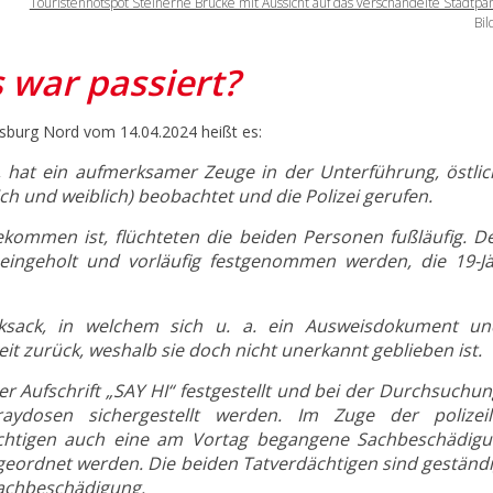
Touristenhotspot Steinerne Brücke mit Aussicht auf das verschandelte Stadtp
Bil
 war passiert?
nsburg Nord vom 14.04.2024 heißt es:
, hat ein aufmerksamer Zeuge in der Unterführung, östlic
ch und weiblich) beobachtet und die Polizei gerufen.
gekommen ist, flüchteten die beiden Personen fußläufig. D
 eingeholt und vorläufig festgenommen werden, die 19-Jä
cksack, in welchem sich u. a. ein Ausweisdokument un
it zurück, weshalb sie doch nicht unerkannt geblieben ist.
der Aufschrift „SAY HI“ festgestellt und bei der Durchsuchu
aydosen sichergestellt werden. Im Zuge der polizeil
chtigen auch eine am Vortag begangene Sachbeschädigu
geordnet werden. Die beiden Tatverdächtigen sind geständi
Sachbeschädigung.