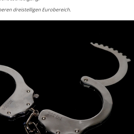
eren dreistelligen Eurobereich.