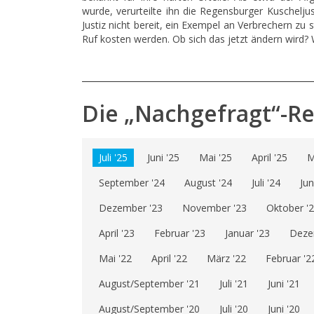
wurde, verurteilte ihn die Regensburger Kuschelj
Justiz nicht bereit, ein Exempel an Verbrechern zu
Ruf kosten werden. Ob sich das jetzt ändern wird?
Die „Nachgefragt“-R
Juli '25
Juni '25
Mai '25
April '25
M
September '24
August '24
Juli '24
Jun
Dezember '23
November '23
Oktober '
April '23
Februar '23
Januar '23
Deze
Mai '22
April '22
März '22
Februar '2
August/September '21
Juli '21
Juni '21
August/September '20
Juli '20
Juni '20