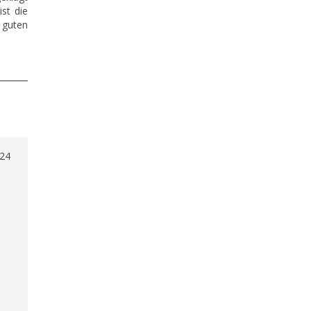
ist die
n guten
'24