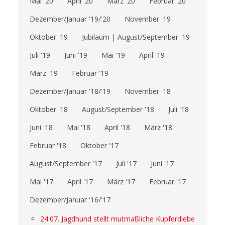
Mai '20
April '20
März '20
Februar '20
Dezember/Januar '19/'20
November '19
Oktober '19
Jubiläum | August/September '19
Juli '19
Juni '19
Mai '19
April '19
März '19
Februar '19
Dezember/Januar '18/'19
November '18
Oktober '18
August/September '18
Juli '18
Juni '18
Mai '18
April '18
März '18
Februar '18
Oktober '17
August/September '17
Juli '17
Juni '17
Mai '17
April '17
März '17
Februar '17
Dezember/Januar '16/'17
24.07. Jagdhund stellt mutmaßliche Kupferdiebe