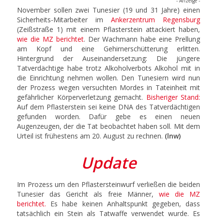
- Anzeige -
November sollen zwei Tunesier (19 und 31 Jahre) einen
Sicherheits-Mitarbeiter im
Ankerzentrum Regensburg
(Zeißstraße 1) mit einem Pflasterstein attackiert haben,
wie die MZ berichtet
. Der Wachmann habe eine Prellung
am Kopf und eine Gehirnerschütterung erlitten.
Hintergrund der Auseinandersetzung: Die jüngere
Tatverdächtige habe trotz Alkoholverbots Alkohol mit in
die Einrichtung nehmen wollen. Den Tunesiern wird nun
der Prozess wegen versuchten Mordes in Tateinheit mit
gefährlicher Körperverletzung gemacht.
Bisheriger Stand:
Auf dem Pflasterstein sei keine DNA des Tatverdächtigen
gefunden worden. Dafür gebe es einen neuen
Augenzeugen, der die Tat beobachtet haben soll. Mit dem
Urteil ist frühestens am 20. August zu rechnen.
(lnw)
Update
Im Prozess um den Pflastersteinwurf verließen die beiden
Tunesier das Gericht als freie Männer,
wie die MZ
berichtet.
Es habe keinen Anhaltspunkt gegeben, dass
tatsächlich ein Stein als Tatwaffe verwendet wurde. Es