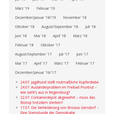
März '19
Februar '19
Dezember/Januar '18/'19
November '18
Oktober '18
August/September '18
Juli '18
Juni '18
Mai '18
April '18
März '18
Februar '18
Oktober '17
August/September '17
Juli '17
Juni '17
Mai '17
April '17
März '17
Februar '17
Dezember/Januar '16/'17
24.07. Jagdhund stellt mutmaßliche Kupferdiebe
24.07. Ausländerproblem im Freibad Pruntrut –
wie sieht‘s aus in Regensburg?
22.07. Containerdepot abgewehrt – muss das
Biotop trotzdem sterben?
17.07. Die Verhinderung von Brosius-Gersdorf –
Eine Sternstunde der Demokratie