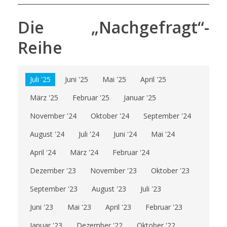
Die „Nachgefragt“-
Reihe
Juli '25
Juni '25
Mai '25
April '25
März '25
Februar '25
Januar '25
November '24
Oktober '24
September '24
August '24
Juli '24
Juni '24
Mai '24
April '24
März '24
Februar '24
Dezember '23
November '23
Oktober '23
September '23
August '23
Juli '23
Juni '23
Mai '23
April '23
Februar '23
Januar '23
Dezember '22
Oktober '22