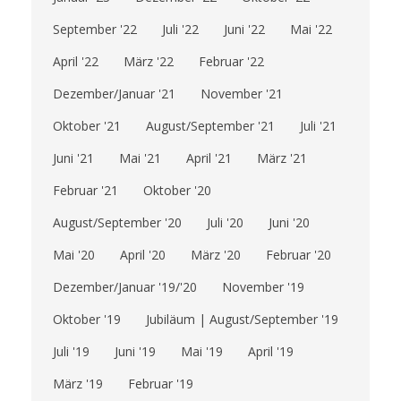
September '22
Juli '22
Juni '22
Mai '22
April '22
März '22
Februar '22
Dezember/Januar '21
November '21
Oktober '21
August/September '21
Juli '21
Juni '21
Mai '21
April '21
März '21
Februar '21
Oktober '20
August/September '20
Juli '20
Juni '20
Mai '20
April '20
März '20
Februar '20
Dezember/Januar '19/'20
November '19
Oktober '19
Jubiläum | August/September '19
Juli '19
Juni '19
Mai '19
April '19
März '19
Februar '19