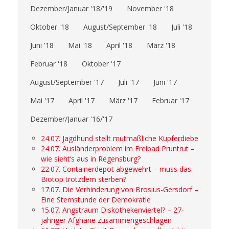
Dezember/Januar '18/'19
November '18
Oktober '18
August/September '18
Juli '18
Juni '18
Mai '18
April '18
März '18
Februar '18
Oktober '17
August/September '17
Juli '17
Juni '17
Mai '17
April '17
März '17
Februar '17
Dezember/Januar '16/'17
24.07. Jagdhund stellt mutmaßliche Kupferdiebe
24.07. Ausländerproblem im Freibad Pruntrut –
wie sieht‘s aus in Regensburg?
22.07. Containerdepot abgewehrt – muss das
Biotop trotzdem sterben?
17.07. Die Verhinderung von Brosius-Gersdorf –
Eine Sternstunde der Demokratie
15.07. Angstraum Diskothekenviertel? – 27-
jähriger Afghane zusammengeschlagen