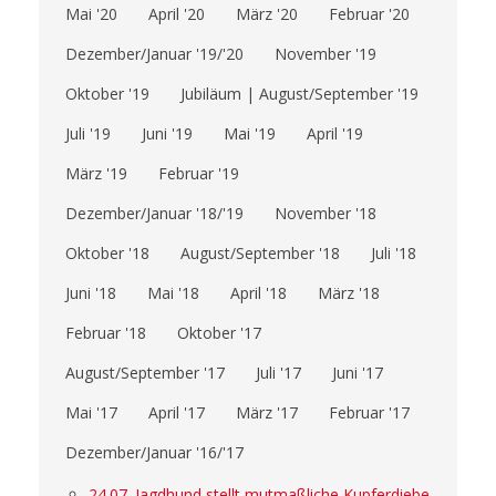
Mai '20
April '20
März '20
Februar '20
Dezember/Januar '19/'20
November '19
Oktober '19
Jubiläum | August/September '19
Juli '19
Juni '19
Mai '19
April '19
März '19
Februar '19
Dezember/Januar '18/'19
November '18
Oktober '18
August/September '18
Juli '18
Juni '18
Mai '18
April '18
März '18
Februar '18
Oktober '17
August/September '17
Juli '17
Juni '17
Mai '17
April '17
März '17
Februar '17
Dezember/Januar '16/'17
24.07. Jagdhund stellt mutmaßliche Kupferdiebe