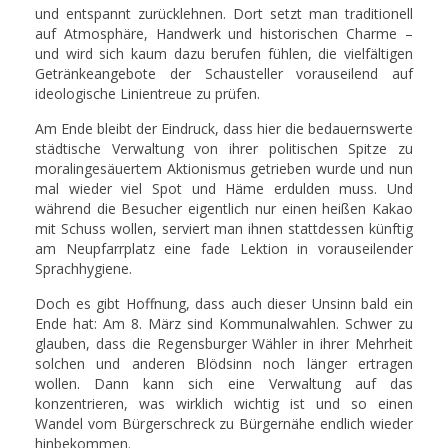
und entspannt zurücklehnen. Dort setzt man traditionell
auf Atmosphäre, Handwerk und historischen Charme –
und wird sich kaum dazu berufen fühlen, die vielfältigen
Getränkeangebote der Schausteller vorauseilend auf
ideologische Linientreue zu prüfen.
Am Ende bleibt der Eindruck, dass hier die bedauernswerte
städtische Verwaltung von ihrer politischen Spitze zu
moralingesäuertem Aktionismus getrieben wurde und nun
mal wieder viel Spot und Häme erdulden muss. Und
während die Besucher eigentlich nur einen heißen Kakao
mit Schuss wollen, serviert man ihnen stattdessen künftig
am Neupfarrplatz eine fade Lektion in vorauseilender
Sprachhygiene.
Doch es gibt Hoffnung, dass auch dieser Unsinn bald ein
Ende hat: Am 8. März sind Kommunalwahlen. Schwer zu
glauben, dass die Regensburger Wähler in ihrer Mehrheit
solchen und anderen Blödsinn noch länger ertragen
wollen. Dann kann sich eine Verwaltung auf das
konzentrieren, was wirklich wichtig ist und so einen
Wandel vom Bürgerschreck zu Bürgernähe endlich wieder
hinbekommen.