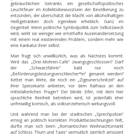
gebräuchlichen Getränks ein gesellschaftspolitisches
Leuchtfeuer im Kollektivbewusstsein der Bevölkerung zu
entzünden, der überschätzt die Macht von alkoholhaltigen
Heißgetränken doch irgendwie erheblich. Ganz im
Gegenteil: Wenn politische Symbolpolitik zum Selbstzweck
wird, wirkt sie weniger wie ernsthafte Auseinandersetzung
mit einem real existierenden Problem, sondern mehr wie
eine Karikatur ihrer selbst.
Man fragt sich unwillkürlich, was als Nächstes kommt.
Wird das „Drei-Mohren-Cafe“ zwangsgeschlossen? Darf
der „Schwarzfahrer“ bald nur noch
„Beförderungsleistungserschleicher*in“ genannt werden?
Kettet man Wirte, die noch ein „Zigeunerschnitzel“ auf
ihrer Speisekarte anbieten, vor dem Rathaus an den
mittelalterlichen Prager? Der blinde Eifer, mit dem hier
sprachliche Reinheit betrieben wird, ist jedenfalls eher
unfreiwillig komisch, als volkserzieherisch wirkungsvoll.
Und während man bei der städtischen „Sprechpolizei“
emsig an politisch korrekten Produktbezeichnungen feilt,
dürfte man sich beim „Romantischen Weihnachtsmarkt
auf Schloss Thurn und Taxis“ vermutlich ziemlich amüsiert