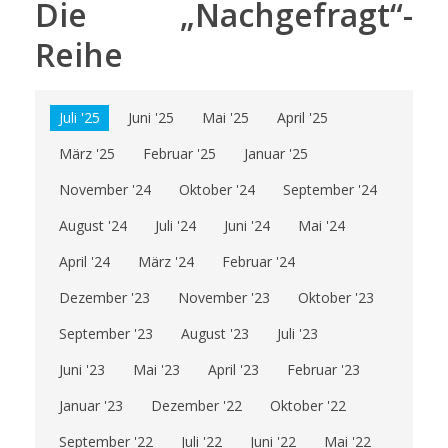
Die „Nachgefragt“-
Reihe
Juli '25
Juni '25
Mai '25
April '25
März '25
Februar '25
Januar '25
November '24
Oktober '24
September '24
August '24
Juli '24
Juni '24
Mai '24
April '24
März '24
Februar '24
Dezember '23
November '23
Oktober '23
September '23
August '23
Juli '23
Juni '23
Mai '23
April '23
Februar '23
Januar '23
Dezember '22
Oktober '22
September '22
Juli '22
Juni '22
Mai '22