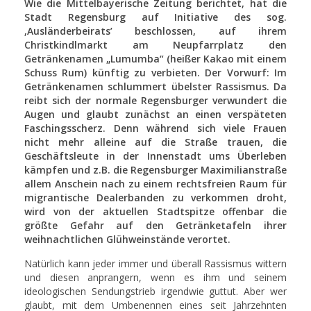
Wie die Mittelbayerische Zeitung berichtet, hat die
Stadt Regensburg auf Initiative des sog.
‚Ausländerbeirats’ beschlossen, auf ihrem
Christkindlmarkt am Neupfarrplatz den
Getränkenamen „Lumumba“ (heißer Kakao mit einem
Schuss Rum) künftig zu verbieten. Der Vorwurf: Im
Getränkenamen schlummert übelster Rassismus. Da
reibt sich der normale Regensburger verwundert die
Augen und glaubt zunächst an einen verspäteten
Faschingsscherz. Denn während sich viele Frauen
nicht mehr alleine auf die Straße trauen, die
Geschäftsleute in der Innenstadt ums Überleben
kämpfen und z.B. die Regensburger Maximilianstraße
allem Anschein nach zu einem rechtsfreien Raum für
migrantische Dealerbanden zu verkommen droht,
wird von der aktuellen Stadtspitze offenbar die
größte Gefahr auf den Getränketafeln ihrer
weihnachtlichen Glühweinstände verortet.
Natürlich kann jeder immer und überall Rassismus wittern
und diesen anprangern, wenn es ihm und seinem
ideologischen Sendungstrieb irgendwie guttut. Aber wer
glaubt, mit dem Umbenennen eines seit Jahrzehnten