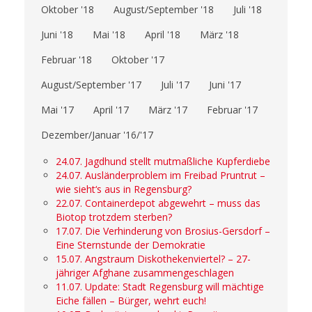
Oktober '18
August/September '18
Juli '18
Juni '18
Mai '18
April '18
März '18
Februar '18
Oktober '17
August/September '17
Juli '17
Juni '17
Mai '17
April '17
März '17
Februar '17
Dezember/Januar '16/'17
24.07. Jagdhund stellt mutmaßliche Kupferdiebe
24.07. Ausländerproblem im Freibad Pruntrut –
wie sieht‘s aus in Regensburg?
22.07. Containerdepot abgewehrt – muss das
Biotop trotzdem sterben?
17.07. Die Verhinderung von Brosius-Gersdorf –
Eine Sternstunde der Demokratie
15.07. Angstraum Diskothekenviertel? – 27-
jähriger Afghane zusammengeschlagen
11.07. Update: Stadt Regensburg will mächtige
Eiche fällen – Bürger, wehrt euch!