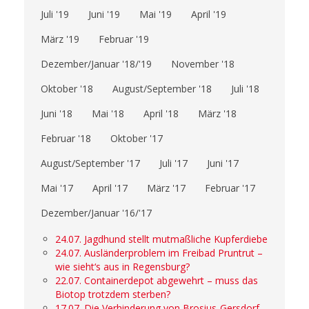
Juli '19
Juni '19
Mai '19
April '19
März '19
Februar '19
Dezember/Januar '18/'19
November '18
Oktober '18
August/September '18
Juli '18
Juni '18
Mai '18
April '18
März '18
Februar '18
Oktober '17
August/September '17
Juli '17
Juni '17
Mai '17
April '17
März '17
Februar '17
Dezember/Januar '16/'17
24.07. Jagdhund stellt mutmaßliche Kupferdiebe
24.07. Ausländerproblem im Freibad Pruntrut –
wie sieht‘s aus in Regensburg?
22.07. Containerdepot abgewehrt – muss das
Biotop trotzdem sterben?
17.07. Die Verhinderung von Brosius-Gersdorf –