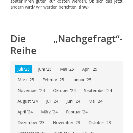
später ihren guten Ruf kosten werden. Ob sich das jetzt
ändern wird? Wir werden berichten.
(lnw)
Die „Nachgefragt“-
Reihe
Juli '25
Juni '25
Mai '25
April '25
März '25
Februar '25
Januar '25
November '24
Oktober '24
September '24
August '24
Juli '24
Juni '24
Mai '24
April '24
März '24
Februar '24
Dezember '23
November '23
Oktober '23