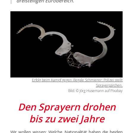
dreistelligen Eurobereich.
Erfolg beim Kampf gegen illegale Schmierer: Polizei stellt
Sprayerpärchen.
Bild: © Jörg Husemann auf Pixabay
Den Sprayern drohen
bis zu zwei Jahre
Wir wollen wissen: Welche Nationalität haben die beiden